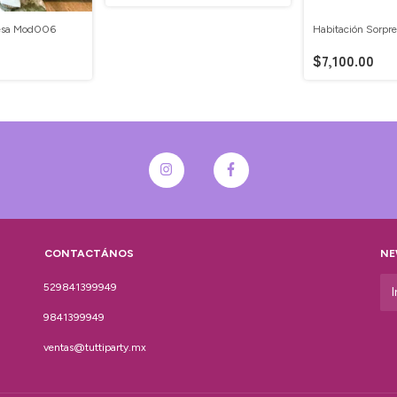
resa Mod006
Habitación Sorp
$7,100.00
CONTACTÁNOS
NE
529841399949
9841399949
ventas@tuttiparty.mx