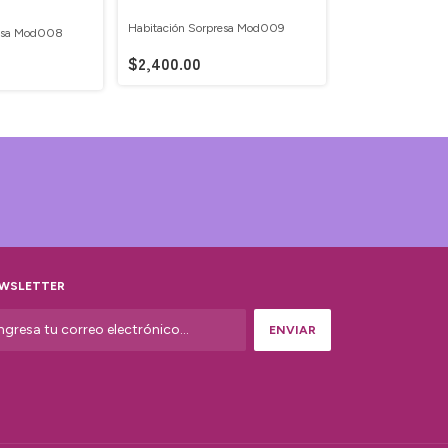
Habitación Sorpresa Mod009
resa Mod008
Habitación Sorpr
$2,400.00
$2,050.00
WSLETTER