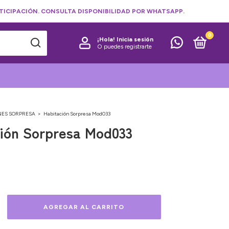
TICIPACIÓN. CONSULTA DISPONIBILIDAD POR WHATSAPP.
0
¡Hola!
Inicia sesión
O puedes registrarte
NES SORPRESA
>
Habitación Sorpresa Mod033
ión Sorpresa Mod033