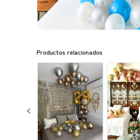
Productos relacionados
resa Mod010