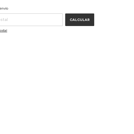
CAMBIAR CP
P:
envío
CALCULAR
ostal