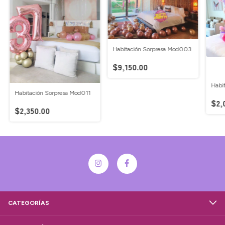
Habitación Sorpresa Mod003
$9,150.00
Habi
Habitación Sorpresa Mod011
$2,
$2,350.00
CATEGORÍAS